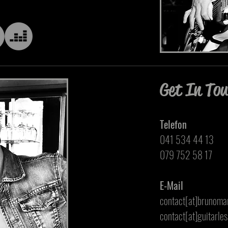
Get In To
Telefon
041 534 44 13
079 752 58 17
E-Mail
contact[at]brunoma
contact[at]guitarle