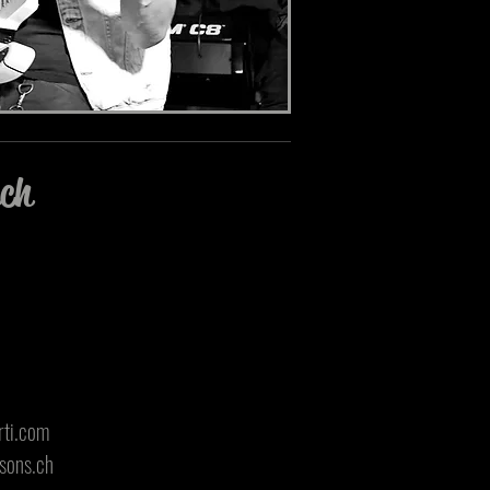
uch
rti.com
ssons.ch